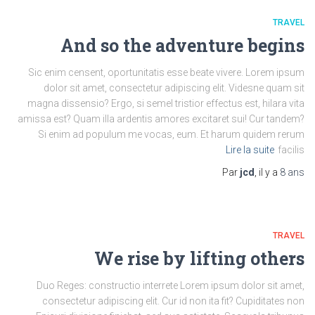
TRAVEL
And so the adventure begins
Sic enim censent, oportunitatis esse beate vivere. Lorem ipsum
dolor sit amet, consectetur adipiscing elit. Videsne quam sit
magna dissensio? Ergo, si semel tristior effectus est, hilara vita
amissa est? Quam illa ardentis amores excitaret sui! Cur tandem?
Si enim ad populum me vocas, eum. Et harum quidem rerum
Lire la suite
facilis
Par
jcd
, il y a
8 ans
TRAVEL
We rise by lifting others
Duo Reges: constructio interrete Lorem ipsum dolor sit amet,
consectetur adipiscing elit. Cur id non ita fit? Cupiditates non