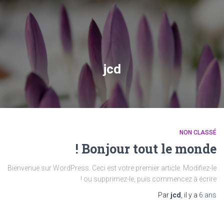
jcd
NON CLASSÉ
Bonjour tout le monde !
Bienvenue sur WordPress. Ceci est votre premier article. Modifiez-le
ou supprimez-le, puis commencez à écrire !
Par
jcd
, il y a
6 ans