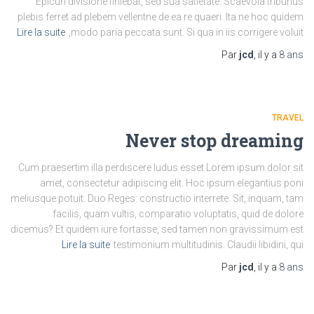
Epicuri divisione finiebat, sed sua satietate. Scaevola tribunus
plebis ferret ad plebem vellentne de ea re quaeri. Ita ne hoc quidem
Lire la suite
modo paria peccata sunt. Si qua in iis corrigere voluit,
Par
jcd
, il y a
8 ans
TRAVEL
Never stop dreaming
Cum praesertim illa perdiscere ludus esset Lorem ipsum dolor sit
amet, consectetur adipiscing elit. Hoc ipsum elegantius poni
meliusque potuit. Duo Reges: constructio interrete. Sit, inquam, tam
facilis, quam vultis, comparatio voluptatis, quid de dolore
dicemus? Et quidem iure fortasse, sed tamen non gravissimum est
Lire la suite
testimonium multitudinis. Claudii libidini, qui
Par
jcd
, il y a
8 ans