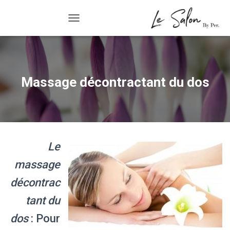
Massage décontractant du dos
R/FERMER LA NAVIGATION
Massage décontractant du dos
Le
massage
décontrac
tant du
dos
: Pour