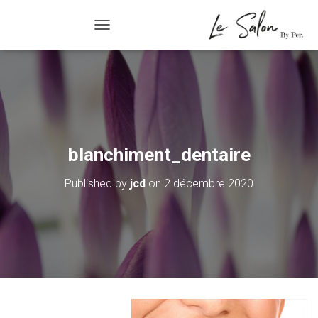
R/FERMER LA NAVIGATION
blanchiment_dentaire
Published by
jcd
on
2 décembre 2020