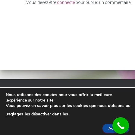
Vous devez être
connecté
pour publier un commentaire.
Nous utilisons des cookies pour vous offrir la meilleure
TARIF
ACCUEIL
– RESERVATION EN LIGNE –
expérience sur notre site.
Vous pouvez en savoir plus sur les cookies que nous utilisons ou
CONTACT
INSTAGRAM – FACEBOOK
.
réglages
les désactiver dans les
Hestia | Développé par
ThemeIsle
Accepter