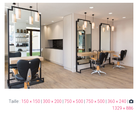
150 × 150
|
300 × 200
|
750 × 500
|
750 × 500
|
360 × 240
|
Taille :
1329 × 886