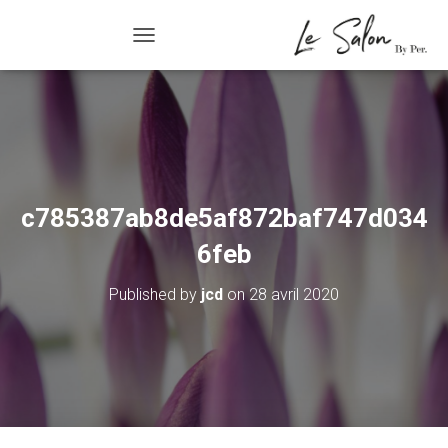
R/FERMER LA NAVIGATION
c785387ab8de5af872baf747d034
6feb
Published by
jcd
on
28 avril 2020