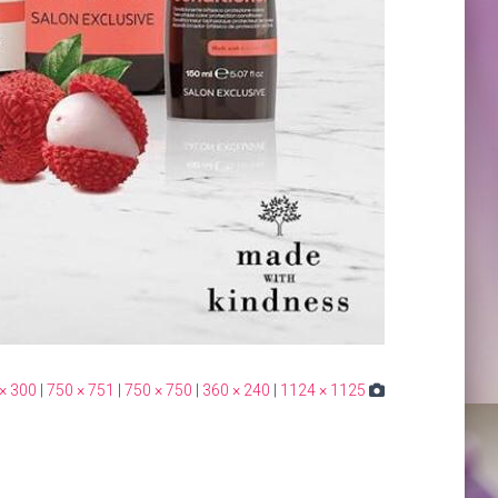
× 300
|
750 × 751
|
750 × 750
|
360 × 240
|
1124 × 1125
Taille :