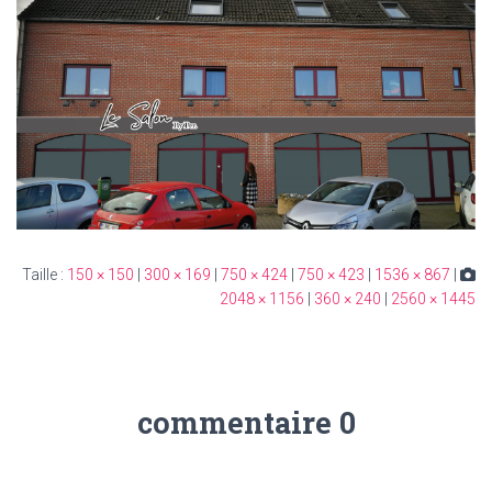
150 × 150
|
300 × 169
|
750 × 424
|
750 × 423
|
1536 × 867
|
Taille :
2048 × 1156
|
360 × 240
|
2560 × 1445
0 commentaire