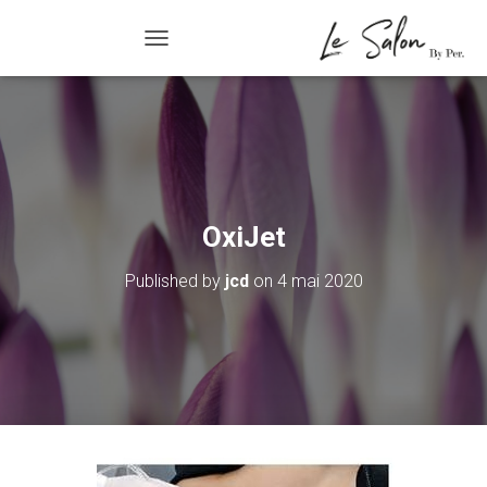
R/FERMER LA NAVIGATION
OxiJet
Published by
jcd
on
4 mai 2020